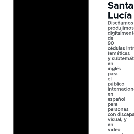
Santa
Lucía
Diseñamos
produjimos
digitalmen
de
90
cédulas int
temáticas
y subtemát
en
inglés
para
el
público
internacion
en
español
para
personas
con
discap
visual
, y
en
video