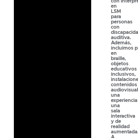
con
interpr
en
LSM
para
personas
con
discapacid
auditiva.
Además,
incluimos
p
en
braille,
objetos
educativos
inclusivos,
instalacion
contenidos
audiovisual
una
experiencia
una
sala
interactiva
y de
realidad
aumentada
A