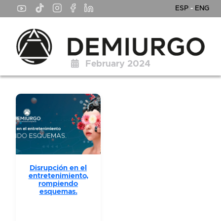
ESP
-
ENG
February 2024
Disrupción en el
entretenimiento,
rompiendo
esquemas.