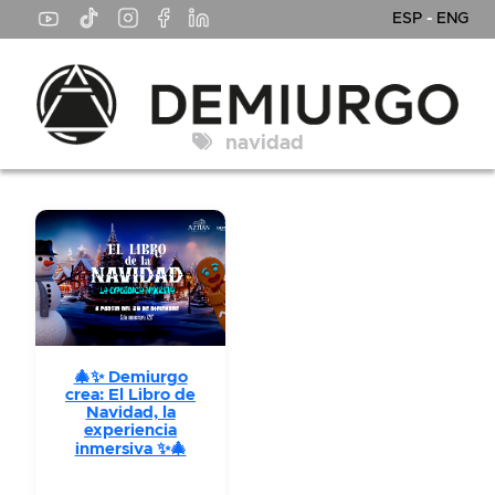
ESP
-
ENG
navidad
🎄✨ Demiurgo
crea: El Libro de
Navidad, la
experiencia
inmersiva ✨🎄