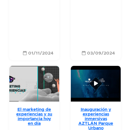
01/11/2024
03/09/2024
El marketing de
Inauguración y
experiencias y su
experiencias
importancia hoy
inmersivas
en día
AZTLÁN Parque
Urbano