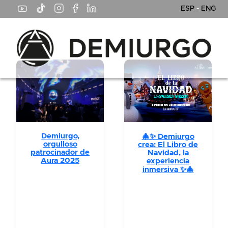
ESP
-
ENG
Demiurgo,
🎄✨ Demiurgo
orgulloso
crea: El Libro de
patrocinador de
Navidad, la
Aura 2025
experiencia
inmersiva ✨🎄