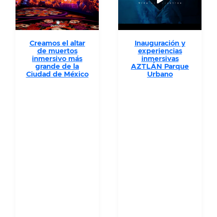
Creamos el altar
Inauguración y
de muertos
experiencias
inmersivo más
inmersivas
grande de la
AZTLÁN Parque
Ciudad de México
Urbano