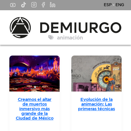
ESP
-
ENG
animación
Creamos el altar
Evolución de la
de muertos
animación: Las
inmersivo más
primeras técnicas
grande de la
Ciudad de México