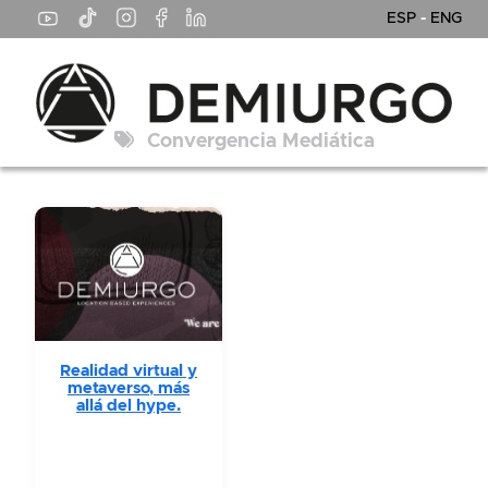
ESP
-
ENG
Convergencia Mediática
Realidad virtual y
metaverso, más
allá del hype.