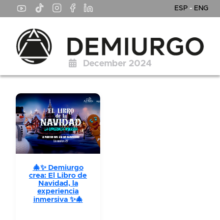
ESP
-
ENG
December 2024
🎄✨ Demiurgo
crea: El Libro de
Navidad, la
experiencia
inmersiva ✨🎄